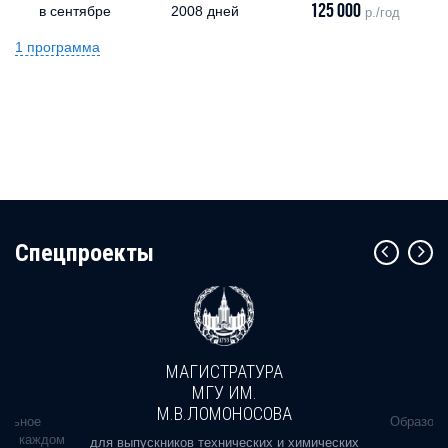
125 000
в сентябре
2008 дней
р./год
1 программа
Cпецпроекты
МАГИСТРАТУРА
МГУ ИМ.
М.В.ЛОМОНОСОВА
альное
Образова
ь в каждом
для выпускников технических и химических