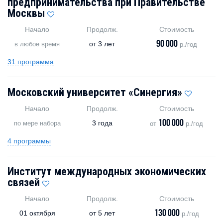
предпринимательства при Правительстве
Москвы
Начало
Продолж.
Стоимость
90 000
от
3 лет
в любое время
р./год
31 программа
Московский университет «Синергия»
Начало
Продолж.
Стоимость
100 000
3 года
по мере набора
от
р./год
4 программы
Институт международных экономических
связей
Начало
Продолж.
Стоимость
130 000
01 октября
от
5 лет
р./год