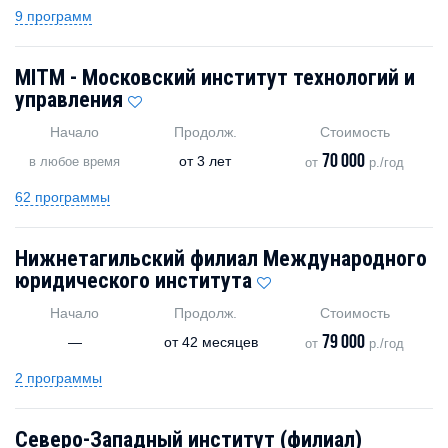
9 программ
MITM - Московский институт технологий и
управления
Начало
Продолж.
Стоимость
70 000
от
3 лет
в любое время
от
р./год
62 программы
Нижнетагильский филиал Международного
юридического института
Начало
Продолж.
Стоимость
79 000
—
от
42 месяцев
от
р./год
2 программы
Северо-Западный институт (филиал)