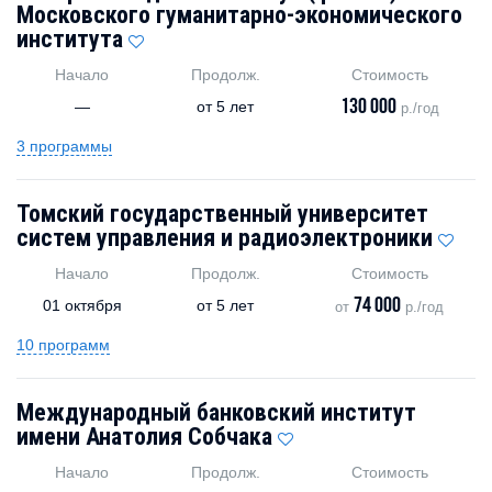
Московского гуманитарно-экономического
института
Начало
Продолж.
Стоимость
130 000
—
от
5 лет
р./год
3 программы
Томский государственный университет
систем управления и радиоэлектроники
Начало
Продолж.
Стоимость
74 000
01 октября
от
5 лет
от
р./год
10 программ
Международный банковский институт
имени Анатолия Собчака
Начало
Продолж.
Стоимость