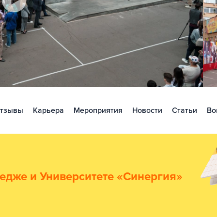
тзывы
Карьера
Мероприятия
Новости
Статьи
Во
едже и Университете «Синергия»