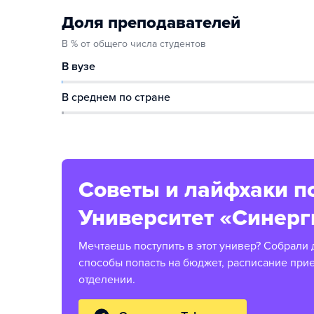
Доля преподавателей
В % от общего числа студентов
В вузе
В среднем по стране
Советы и лайфхаки п
Университет «Синерг
Мечтаешь поступить в этот универ? Собрали 
способы попасть на бюджет, расписание при
отделении.