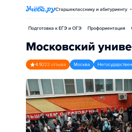
Старшекласснику и абитуриенту
Подготовка к ЕГЭ и ОГЭ
Профориентация
Московский униве
4.9
222
отзыва
Москва
Негосударстве