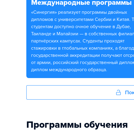
Международные программы
«Синергия» реализует программы двойных
дипломов с университетами Сербии и Китая. 
студентам доступно очное обучение в Дубае,
Таиланде и Малайзии — в собственных филиал
партнёрских кампусах. Студенты проходят
стажировки в глобальных компаниях, а благо
государственной аккредитации получают отср
от армии, российский государственный дипло
диплом международного образца.
Пок
Программы обучения