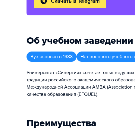
Скачать в Telegram
Об учебном заведении
Вуз
основан в
1988
Нет военного учебного 
Университет «Синергия» сочетает опыт ведущих
традиции российского академического образов
Международной Ассоциации AMBA (Association o
качества образования (EFQUEL).
Преимущества