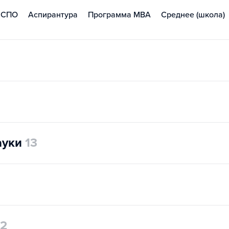
СПО
Аспирантура
Программа MBA
Среднее (школа)
ауки
13
12