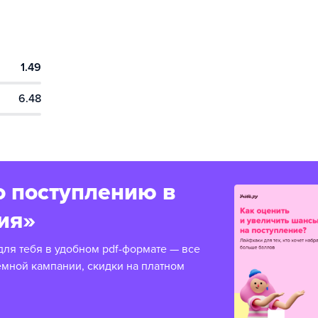
1.49
6.48
о поступлению в
ия»
для тебя в удобном pdf-формате — все
емной кампании, скидки на платном