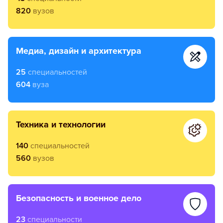
820
вузов
медиа, дизайн и архитектура
25
специальностей
604
вуза
техника и технологии
140
специальностей
560
вузов
безопасность и военное дело
23
специальности