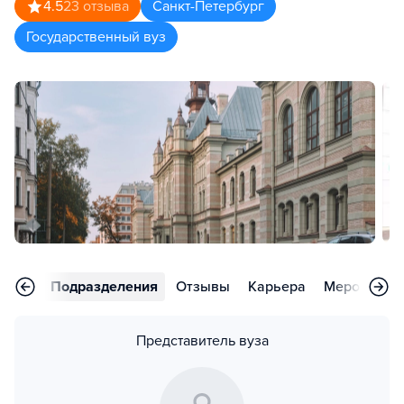
4.5
23
отзыва
Санкт-Петербург
Государственный вуз
аммы
Подразделения
Отзывы
Карьера
Мероприят
Представитель вуза