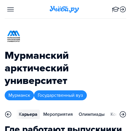
Мурманский
арктический
университет
Мурманск
Государственный вуз
тзывы
Карьера
Мероприятия
Олимпиады
Контакты
Где работают выпускники