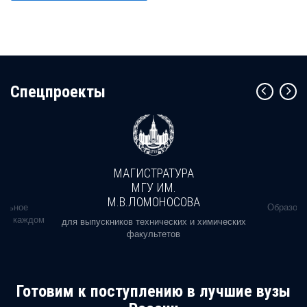
Cпецпроекты
МАГИСТРАТУРА
МГУ ИМ.
М.В.ЛОМОНОСОВА
альное
Образова
ь в каждом
для выпускников технических и химических
факультетов
Готовим к поступлению в лучшие вузы