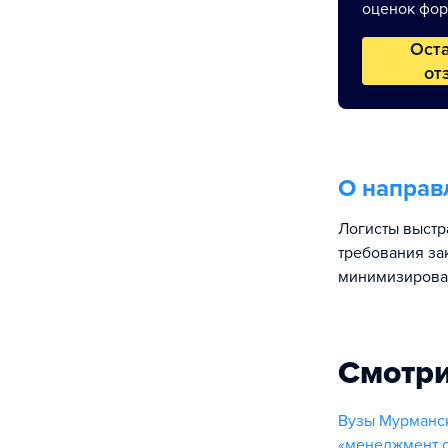
оценок фор
Ост
от
О направ
Логисты выстр
требования за
минимизировав
Смотри
Вузы Мурманск
«менеджмент 