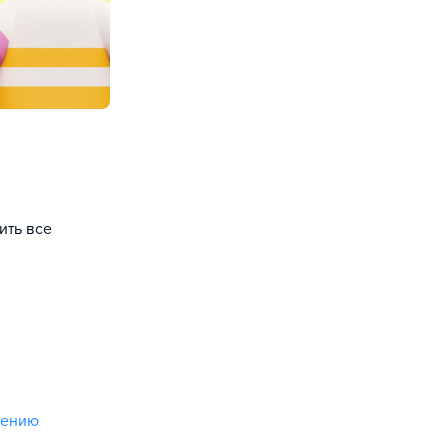
ить все
лению