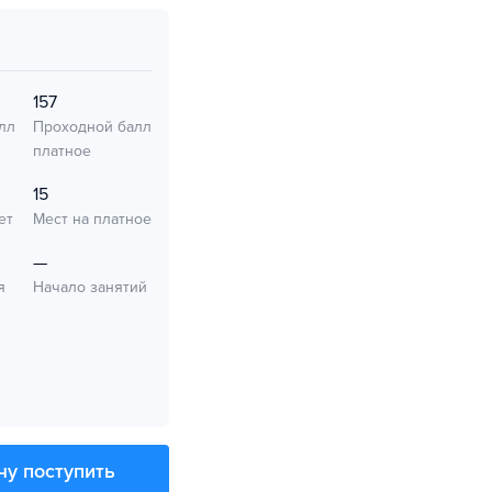
157
лл
Проходной балл
платное
15
ет
Мест на платное
—
я
Начало занятий
чу поступить