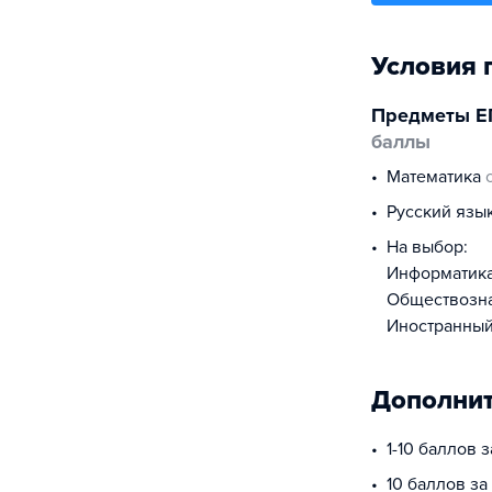
Условия 
Предметы Е
баллы
математика
русский язы
На выбор:
информатик
обществоз
иностранны
Дополнит
1-10 баллов 
10 баллов за