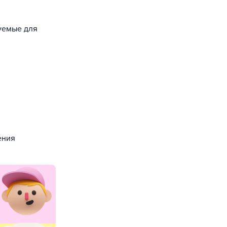
зуемые для
ения