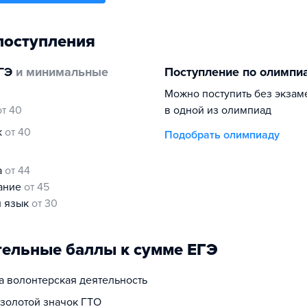
поступления
ГЭ
и минимальные
Поступление по олимпи
Можно поступить без экзам
от 40
в одной из олимпиад
к
от 40
Подобрать олимпиаду
а
от 44
нание
от 45
й язык
от 30
ельные баллы к сумме ЕГЭ
за волонтерская деятельность
 золотой значок ГТО