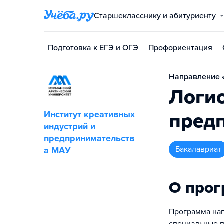
Старшекласснику и абитуриенту
Подготовка к ЕГЭ и ОГЭ
Профориентация
Направление 
Логис
Институт креативных
пред
индустрий и
предпринимательств
бакалавриат
а МАУ
О про
Программа нап