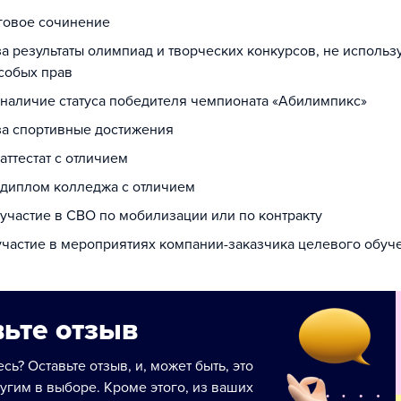
оговое сочинение
за результаты олимпиад и творческих конкурсов, не исполь
собых прав
а наличие статуса победителя чемпионата «Абилимпикс»
 за спортивные достижения
 аттестат с отличием
а диплом колледжа с отличием
 участие в СВО по мобилизации или по контракту
 участие в мероприятиях компании-заказчика целевого обуч
ьте отзыв
сь? Оставьте отзыв, и, может быть, это
угим в выборе. Кроме этого, из ваших