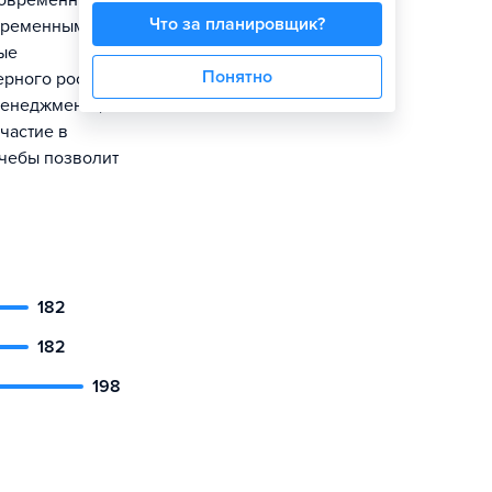
современные
Что за планировщик?
овременными
ые
Понятно
рного роста.
менеджмента,
частие в
чебы позволит
182
182
198