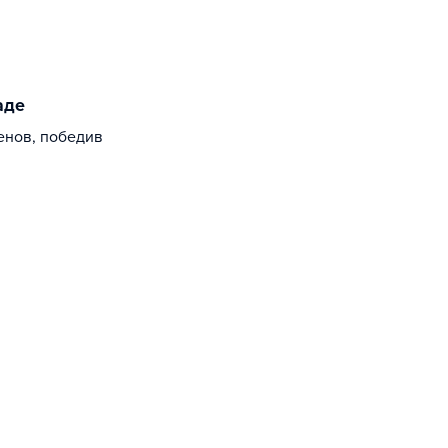
аде
енов, победив