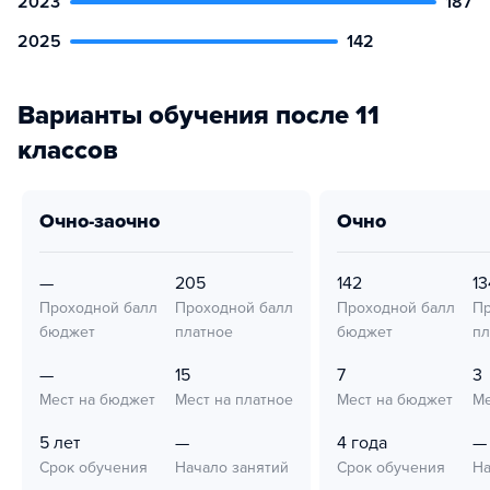
2023
187
2025
142
Варианты обучения после 11
классов
очно-заочно
очно
—
205
142
13
Проходной балл
Проходной балл
Проходной балл
Пр
бюджет
платное
бюджет
пл
—
15
7
3
Мест на бюджет
Мест на платное
Мест на бюджет
Ме
5 лет
—
4 года
—
Срок обучения
Начало занятий
Срок обучения
На