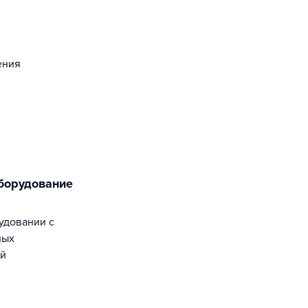
ения
оборудование
удовании с
ных
ий