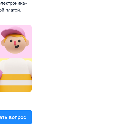
электроника»
ой платой.
ать вопрос