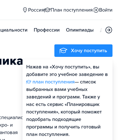
Россия
План поступления
Войти
циальности
Профессии
Олимпиады
Дни открытых д
Хочу поступить
ника
Нажав на «Хочу поступить», вы
Оценить шансы
добавите это учебное заведение в
план поступления
— список
выбранных вами учебных
заведений и программ. Также у
нас есть сервис «Планировщик
поступления», который поможет
специалистов
подобрать подходящие
кро- и
программы и получить готовый
вантовая
план поступления.