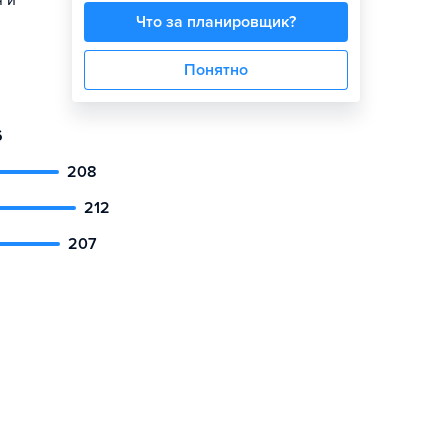
я и
Что за планировщик?
Понятно
6
208
212
207