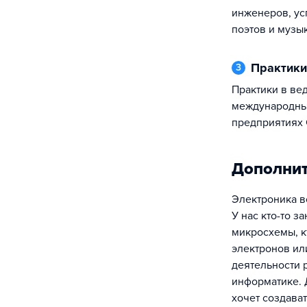
инженеров, у
поэтов и музы
Практик
3
Практики в ведущих российских и
международны
предприятиях 
Дополни
Электроника в
У нас кто-то з
микросхемы, к
электронов или
деятельности 
информатике. 
хочет создават