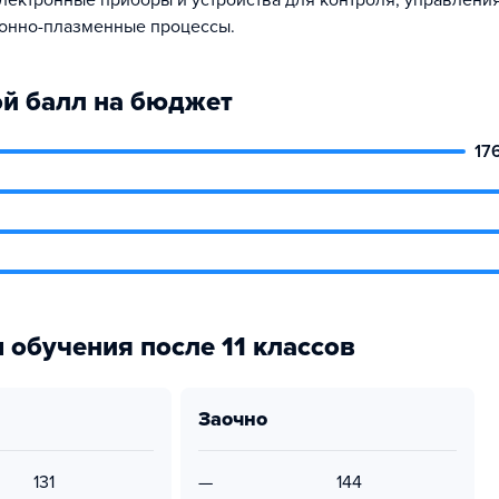
электронные приборы и устройства для контроля, управлени
ионно-плазменные процессы.
й балл на бюджет
17
 обучения после 11 классов
заочно
131
—
144