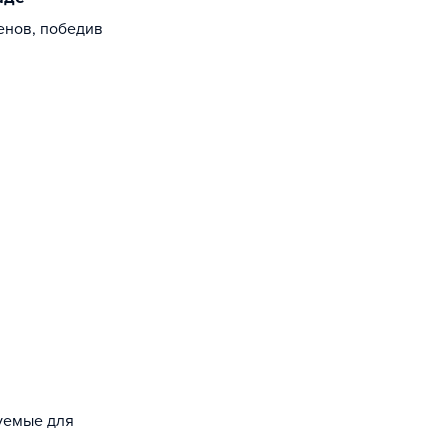
енов, победив
зуемые для