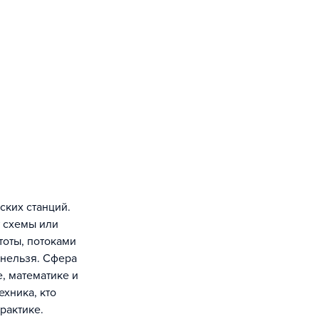
ских станций.
т схемы или
тоты, потоками
и нельзя. Сфера
, математике и
ехника, кто
рактике.