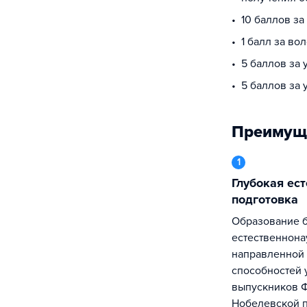
10 баллов за
1 балл за во
5 баллов за
5 баллов за 
Преимущ
1
Глубокая естественнонаучная
подготовка
Образование базируется на глубокой
естественнона
направленной 
способностей 
выпускников Ф
Нобелевской п