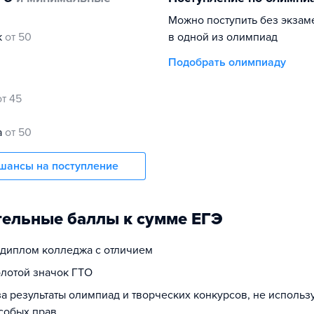
Можно поступить без экзам
к
от 50
в одной из олимпиад
Подобрать олимпиаду
от 45
а
от 50
шансы на поступление
ельные баллы к сумме ЕГЭ
а диплом колледжа с отличием
олотой значок ГТО
за результаты олимпиад и творческих конкурсов, не исполь
собых прав