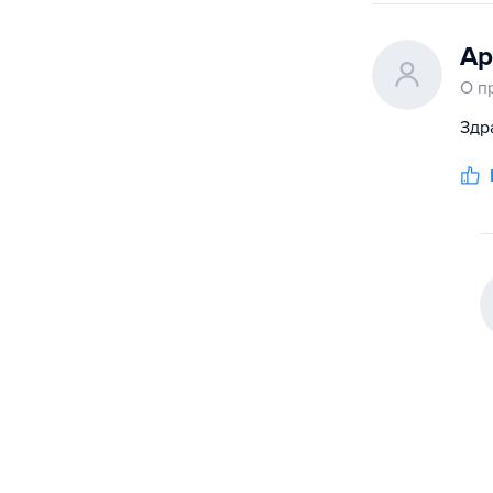
Ар
О п
Здр