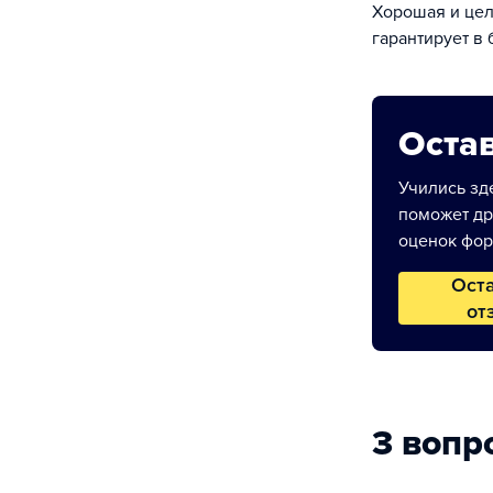
Хорошая и цел
гарантирует в
Остав
Учились зде
поможет др
оценок фор
Ост
от
3 вопр