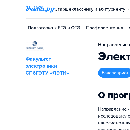
Старшекласснику и абитуриенту
Подготовка к ЕГЭ и ОГЭ
Профориентация
Направление «
Элект
Факультет
электроники
СПбГЭТУ «ЛЭТИ»
бакалавриат
О про
Направление «
исследователей
наносистемная