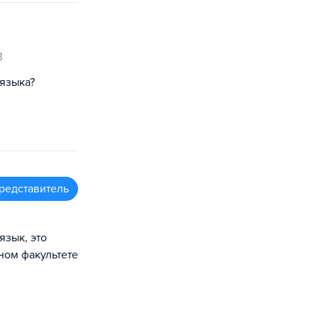
3
 языка?
редставитель
язык, это
ном факультете